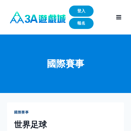
Skip
to
登入
content
報名
國際賽事
國際賽事
世界足球