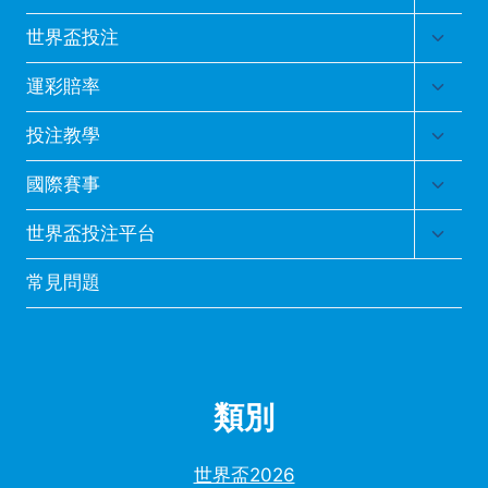
child
menu
Toggl
世界盃投注
child
menu
Toggl
運彩賠率
child
menu
Toggl
投注教學
child
menu
Toggl
國際賽事
child
menu
Toggl
世界盃投注平台
child
menu
常見問題
類別
世界盃2026