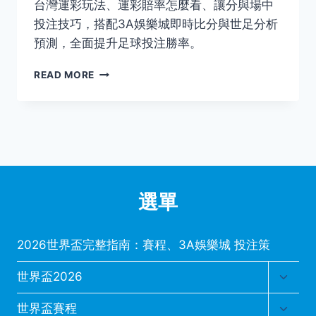
台灣運彩玩法、運彩賠率怎麼看、讓分與場中
投注技巧，搭配3A娛樂城即時比分與世足分析
預測，全面提升足球投注勝率。
世
READ MORE
俱
杯
選單
2026世界盃完整指南：賽程、3A娛樂城 投注策
Toggl
世界盃2026
child
menu
Toggl
世界盃賽程