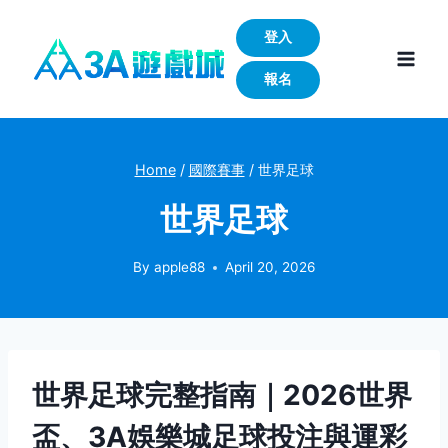
Skip
to
登入
content
報名
Home
/
國際賽事
/
世界足球
世界足球
By
apple88
April 20, 2026
世界足球完整指南｜2026世界
盃、3A娛樂城足球投注與運彩