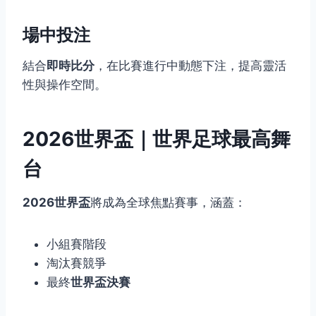
場中投注
結合
即時比分
，在比賽進行中動態下注，提高靈活
性與操作空間。
2026世界盃｜世界足球最高舞
台
2026世界盃
將成為全球焦點賽事，涵蓋：
小組賽階段
淘汰賽競爭
最終
世界盃決賽