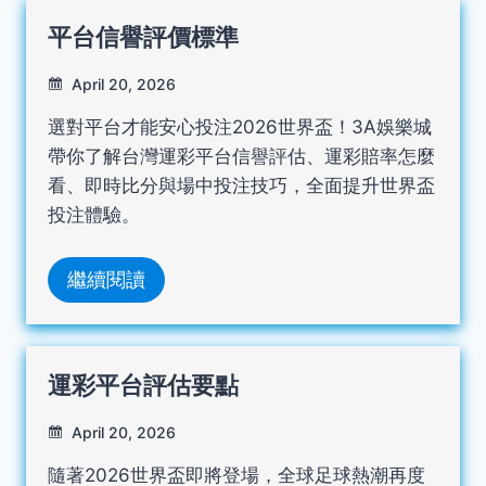
平台信譽評價標準
April 20, 2026
選對平台才能安心投注2026世界盃！3A娛樂城
帶你了解台灣運彩平台信譽評估、運彩賠率怎麼
看、即時比分與場中投注技巧，全面提升世界盃
投注體驗。
繼續閱讀
運彩平台評估要點
April 20, 2026
隨著2026世界盃即將登場，全球足球熱潮再度