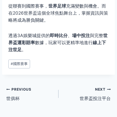
從聯賽到國際賽事，
世界足球
充滿變數與機會。而
在2026世界盃這個全球焦點舞台上，掌握資訊與策
略將成為勝負關鍵。
透過3A娛樂城提供的
即時比分
、
場中投注
與完整
世
界盃運彩賠率
數據，玩家可以更精準地進行
線上下
注世足
。
Post
#
國際賽事
Tags:
Post
PREVIOUS
NEXT
世俱杯
世界盃投注平台
navigation