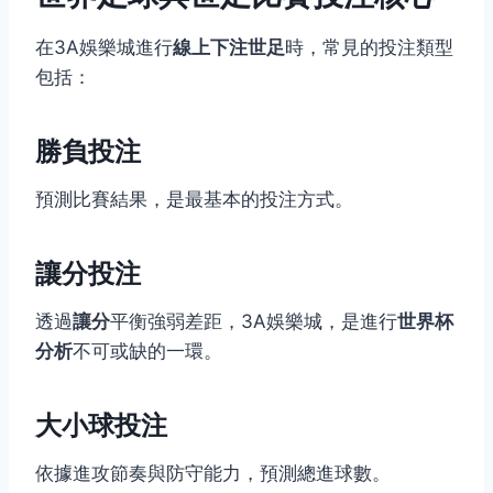
在3A娛樂城進行
線上下注世足
時，常見的投注類型
包括：
勝負投注
預測比賽結果，是最基本的投注方式。
讓分投注
透過
讓分
平衡強弱差距，3A娛樂城，是進行
世界杯
分析
不可或缺的一環。
大小球投注
依據進攻節奏與防守能力，預測總進球數。