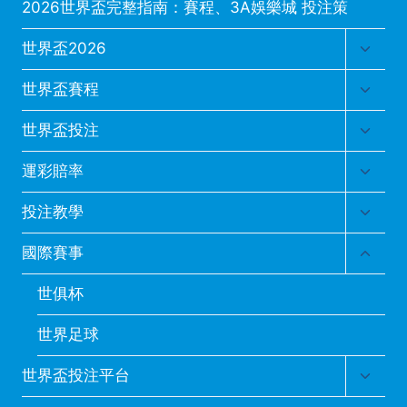
2026世界盃完整指南：賽程、3A娛樂城 投注策
Toggl
世界盃2026
child
menu
Toggl
世界盃賽程
child
menu
Toggl
世界盃投注
child
menu
Toggl
運彩賠率
child
menu
Toggl
投注教學
child
menu
Toggl
國際賽事
child
menu
世俱杯
世界足球
Toggl
世界盃投注平台
child