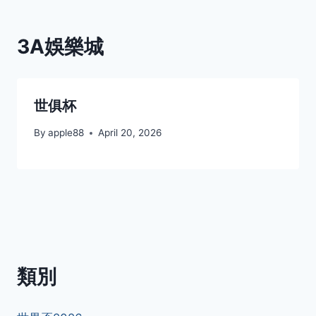
3A娛樂城
世俱杯
By
apple88
April 20, 2026
類別