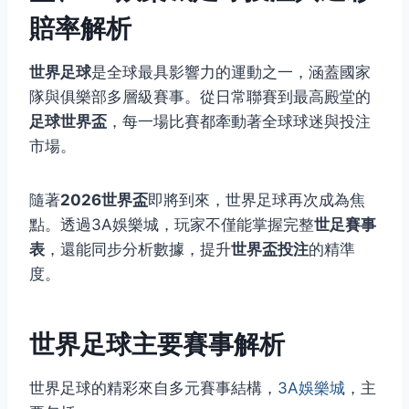
賠率解析
世界足球
是全球最具影響力的運動之一，涵蓋國家
隊與俱樂部多層級賽事。從日常聯賽到最高殿堂的
足球世界盃
，每一場比賽都牽動著全球球迷與投注
市場。
隨著
2026世界盃
即將到來，世界足球再次成為焦
點。透過3A娛樂城，玩家不僅能掌握完整
世足賽事
表
，還能同步分析數據，提升
世界盃投注
的精準
度。
世界足球主要賽事解析
世界足球的精彩來自多元賽事結構，
3A娛樂城
，主