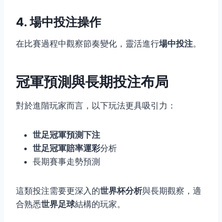
4. 場中投注操作
在比賽過程中觀察節奏變化，靈活進行
場中投注
。
冠軍預測與長期投注布局
對於進階玩家而言，以下玩法更具吸引力：
世足冠軍預測下注
世足冠軍賠率運彩
分析
長期賽事走勢預測
這類投注需要更深入的
世界杯分析
與長期觀察，適
合熟悉
世界足球
結構的玩家。